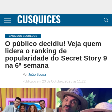
CONTACTOS
HOME
POLÍTICA DE
SOBRE
TERMOS E
TRANSPARÊNCIA
PRIVACIDADE
NÓS
CONDIÇÕES
E
E COOKIES
METODOLOGIA
CASA DOS SEGREDOS
O público decidiu! Veja quem
lidera o ranking de
popularidade do Secret Story 9
na 6ª semana
Por
João Sousa
Publicado em
23 de Outubro, 2025 às 11:22