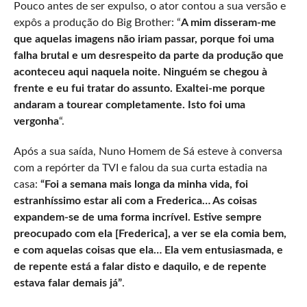
Pouco antes de ser expulso, o ator contou a sua versão e
expôs a produção do Big Brother: “
A mim disseram-me
que aquelas imagens não iriam passar, porque foi uma
falha brutal e um desrespeito da parte da produção que
aconteceu aqui naquela noite. Ninguém se chegou à
frente e eu fui tratar do assunto. Exaltei-me porque
andaram a tourear completamente. Isto foi uma
vergonha
“.
Após a sua saída, Nuno Homem de Sá esteve à conversa
com a repórter da TVI e falou da sua curta estadia na
casa:
“Foi a semana mais longa da minha vida, foi
estranhíssimo estar ali com a Frederica… As coisas
expandem-se de uma forma incrível. Estive sempre
preocupado com ela [Frederica], a ver se ela comia bem,
e com aquelas coisas que ela… Ela vem entusiasmada, e
de repente está a falar disto e daquilo, e de repente
estava falar demais já”
.