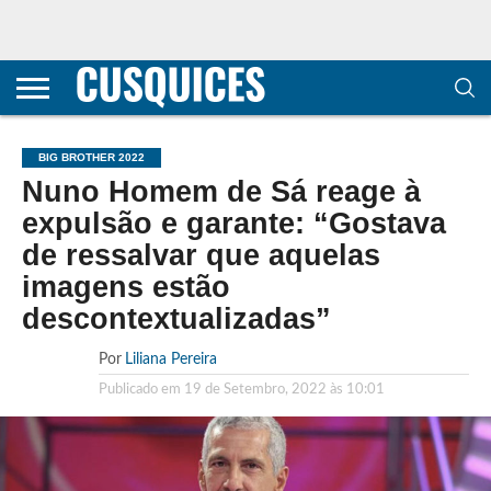
CONTACTOS
HOME
POLÍTICA DE
SOBRE
TERMOS E
TRANSPARÊNCIA
PRIVACIDADE
NÓS
CONDIÇÕES
E
E COOKIES
METODOLOGIA
BIG BROTHER 2022
Nuno Homem de Sá reage à
expulsão e garante: “Gostava
de ressalvar que aquelas
imagens estão
descontextualizadas”
Por
Liliana Pereira
Publicado em
19 de Setembro, 2022 às 10:01