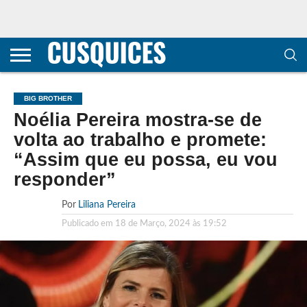
CONTACTOS
HOME
POLÍTICA DE
SOBRE
TERMOS E
TRANSPARÊNCIA
PRIVACIDADE
NÓS
CONDIÇÕES
E
E COOKIES
METODOLOGIA
BIG BROTHER
Noélia Pereira mostra-se de
volta ao trabalho e promete:
“Assim que eu possa, eu vou
responder”
Por
Liliana Pereira
Publicado em
18 de Março, 2024 às 19:52