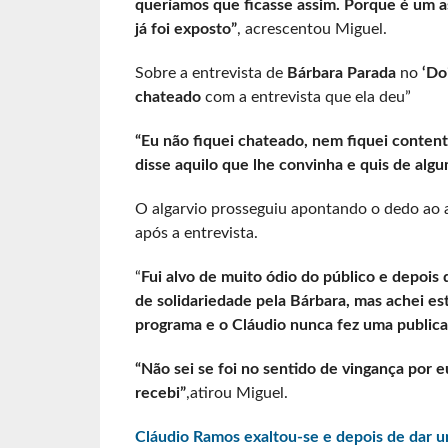
queríamos que ficasse assim. Porque é um as
já foi exposto”
, acrescentou Miguel.
Sobre a entrevista de
Bárbara Parada
no
‘Doi
chateado
com a entrevista que ela deu”
“Eu não fiquei chateado, nem fiquei contente
disse aquilo que lhe convinha e quis de alg
O algarvio prosseguiu apontando o dedo ao a
após a entrevista.
“
Fui alvo de muito ódio do público e depois 
de solidariedade pela Bárbara, mas achei es
programa e o Cláudio nunca fez uma publica
“Não sei se foi no sentido de vingança por 
recebi”
,atirou Miguel.
Cláudio Ramos exaltou-se e depois de dar um