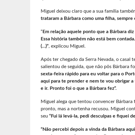
Miguel deixou claro que a sua família tamb
trataram a Bárbara como uma filha, sempre 
“
Em relação aquele ponto que a Bárbara diz q
Essa história também não está bem contada. 
(…)”
, explicou Miguel.
Após ter chegado da Serra Nevada, o casal 
salientou de seguida, que não pôs Bárbara f
sexta-feira rápido para eu voltar para o Port
aqui para te prender e nem te vou obrigar a 
e ir. Pronto foi o que a Bárbara fez”.
Miguel alega que tentou convencer Bárbara f
pronto, mas a nortenha recusou. Miguel cont
seu
“Fui lá levá-la, pedi desculpas e fiquei d
“Não percebi depois a vinda da Bárbara aqui