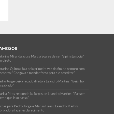
AMOSOS
tarina Miranda acusa Marcia Soares de ser “alpinista social”
m direto
atarina Quintas fala pela primeira vez do fim do namoro com
orberto: “Chegava a mandar fotos para ele acreditar”
edro Jorge deixa recado direto a Leandro Martins: “Beijinho
essabiado”
arisa Pires responde às farpas de Leandro Martins: “Passem
reme que isso passa”
arpas para Pedro Jorge e Marisa Pires? Leandro Martins
brigado’ a fazer esclarecimento