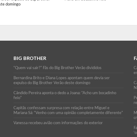
ste domingo
BIG BROTHER
F
“Quem vai sair?” Fãs do Big Brother Verão divididos
Ca
e
Bernardina Brito e Diana Lopes apontam quem devia ser
expulso do Big Brother Verão deste domingo
C
N
Cândido Pereira aponta o dedo a Joana: “Acho um bocadinho
feio”
P
r
Capitãs confessam surpresa com relação entre Miguel e
Mariana Sá: “Venho com uma opinião completamente diferente”
M
c
Vanessa recebeu avião com informações do exterior
F
‘o