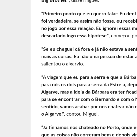
Big Brother.”
, disse Miguel.
“Primeiro ponto que eu quero falar: Eu dent
foi verdadeira, se assim não fosse, eu receb
no jogo por essa relação. Eu ignorei essas m
descartado logo essa hipótese”
, começou por
“Se eu cheguei cá fora e já não estava a senti
mais as coisas. Eu não uma pessoa de estar 
salientou o algarvio.
“A viagem que eu para a serra e que a Bárba
para nós os dois para a serra da Estrela, de
Algarve, mas a ideia da Bárbara era ter fic
para se encontrar com o Bernardo e com o Mi
sentido, vamos acabar por nos chatear não de
o Algarve.”
, contou Miguel.
“Já tínhamos nos chateado no Porto, onde eu
que as coisas não correram bem e depois v