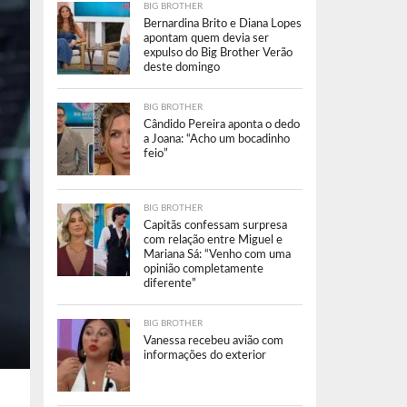
BIG BROTHER
Bernardina Brito e Diana Lopes
apontam quem devia ser
expulso do Big Brother Verão
deste domingo
BIG BROTHER
Cândido Pereira aponta o dedo
a Joana: “Acho um bocadinho
feio”
BIG BROTHER
Capitãs confessam surpresa
com relação entre Miguel e
Mariana Sá: “Venho com uma
opinião completamente
diferente”
BIG BROTHER
Vanessa recebeu avião com
informações do exterior