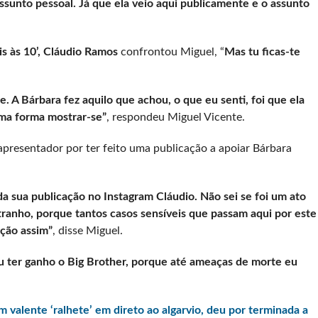
sunto pessoal. Já que ela veio aqui publicamente e o assunto
s às 10’, Cláudio Ramos
confrontou Miguel, “
Mas tu ficas-te
. A Bárbara fez aquilo que achou, o que eu senti, foi que ela
uma forma mostrar-se”
, respondeu Miguel Vicente.
presentador por ter feito uma publicação a apoiar Bárbara
da sua publicação no Instagram Cláudio. Não sei se foi um ato
tranho, porque tantos casos sensíveis que passam aqui por este
ção assim”
, disse Miguel.
eu ter ganho o Big Brother, porque até ameaças de morte eu
 valente ‘ralhete’ em direto ao algarvio, deu por terminada a