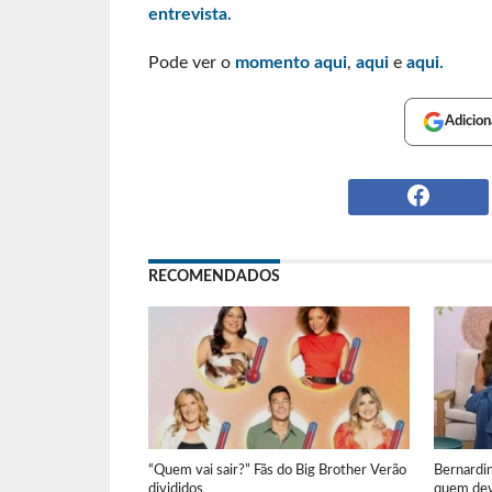
entrevista.
Pode ver o
momento aqui
,
aqui
e
aqui.
Adicion
RECOMENDADOS
“Quem vai sair?” Fãs do Big Brother Verão
Bernardi
divididos
quem dev