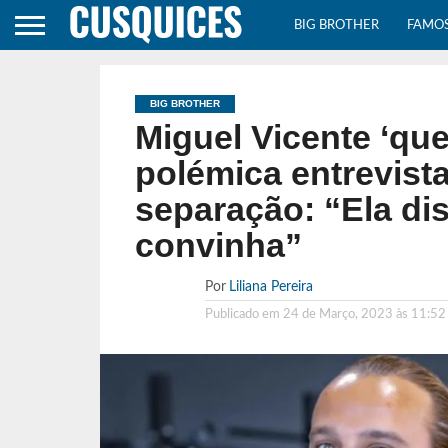
BIG BROTHER
FAMO
BIG BROTHER
Miguel Vicente ‘que
polémica entrevist
separação: “Ela dis
convinha”
Por
Liliana Pereira
Publicado em
24 de Março, 2023 às 11:52