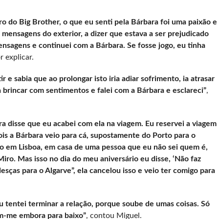
ro do Big Brother, o que eu senti pela Bárbara foi uma paixão e
i mensagens do exterior, a dizer que estava a ser prejudicado
ensagens e continuei com a Bárbara. Se fosse jogo, eu tinha
 explicar.
r e sabia que ao prolongar isto iria adiar sofrimento, ia atrasar
a brincar com sentimentos e falei com a Bárbara e esclareci”
,
ra disse que eu acabei com ela na viagem. Eu reservei a viagem
pois a Bárbara veio para cá, supostamente do Porto para o
ado em Lisboa, em casa de uma pessoa que eu não sei quem é,
ro. Mas isso no dia do meu aniversário eu disse, ‘Não faz
sças para o Algarve”, ela cancelou isso e veio ter comigo para
 tentei terminar a relação, porque soube de umas coisas. Só
im-me embora para baixo”
, contou Miguel.