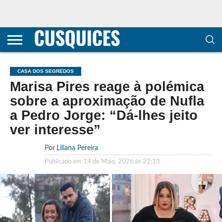
CONTACTOS
HOME
POLÍTICA DE
SOBRE
TERMOS E
TRANSPARÊNCIA
PRIVACIDADE
NÓS
CONDIÇÕES
E
E COOKIES
METODOLOGIA
CASA DOS SEGREDOS
Marisa Pires reage à polémica
sobre a aproximação de Nufla
a Pedro Jorge: “Dá-lhes jeito
ver interesse”
Por
Liliana Pereira
Publicado em
14 de Maio, 2026 às 22:13