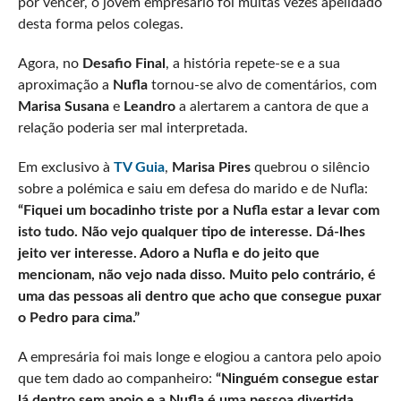
por vencer, o jovem empresário foi muitas vezes apelidado
desta forma pelos colegas.
Agora, no
Desafio Final
, a história repete-se e a sua
aproximação a
Nufla
tornou-se alvo de comentários, com
Marisa Susana
e
Leandro
a alertarem a cantora de que a
relação poderia ser mal interpretada.
Em exclusivo à
TV Guia
,
Marisa Pires
quebrou o silêncio
sobre a polémica e saiu em defesa do marido e de Nufla:
“Fiquei um bocadinho triste por a Nufla estar a levar com
isto tudo. Não vejo qualquer tipo de interesse. Dá-lhes
jeito ver interesse. Adoro a Nufla e do jeito que
mencionam, não vejo nada disso. Muito pelo contrário, é
uma das pessoas ali dentro que acho que consegue puxar
o Pedro para cima.”
A empresária foi mais longe e elogiou a cantora pelo apoio
que tem dado ao companheiro:
“Ninguém consegue estar
lá dentro sem apoio e a Nufla é uma pessoa divertida,