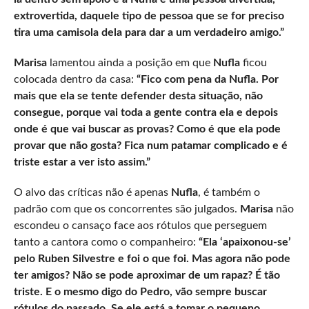
extrovertida, daquele tipo de pessoa que se for preciso
tira uma camisola dela para dar a um verdadeiro amigo.”
Marisa
lamentou ainda a posição em que
Nufla
ficou
colocada dentro da casa:
“Fico com pena da Nufla. Por
mais que ela se tente defender desta situação, não
consegue, porque vai toda a gente contra ela e depois
onde é que vai buscar as provas? Como é que ela pode
provar que não gosta? Fica num patamar complicado e é
triste estar a ver isto assim.”
O alvo das críticas não é apenas
Nufla
, é também o
padrão com que os concorrentes são julgados.
Marisa
não
escondeu o cansaço face aos rótulos que perseguem
tanto a cantora como o companheiro:
“Ela ‘apaixonou-se’
pelo Ruben Silvestre e foi o que foi. Mas agora não pode
ter amigos? Não se pode aproximar de um rapaz? É tão
triste. E o mesmo digo do Pedro, vão sempre buscar
rótulos do passado. Se ele está a tomar o pequeno