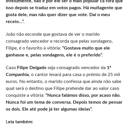
infelizmente, não é por ele ser o mais popular cá fora que
isso depois se traduz em votos pagos. Há muitagente que
gosta dele, mas não quer dizer que vote. Daí o meu
receio…”.
João não esconde que gostava de ver o marido
consagrado vencedor e recorda que pelas sondagens,
Filipe, é o favorito à vitória:
“Gostava muito que ele
ganhasse e, pelas sondagens, ele é o preferido”.
Caso
Filipe Delgado
seja consagrado vencedor da
1ª
Companhia
, o cantor levará para casa o prémio de 25 mil
euros. No entanto, o marido confessa que ainda não sabe
qual será o destino que Filipe pretende dar ao valor caso
conquiste a vitória:
“Nunca falámos disso, por acaso não.
Nunca foi um tema de conversa. Depois temos de pensar
os dois. Ele até pode já ter algumas ideias”.
L
eia também: