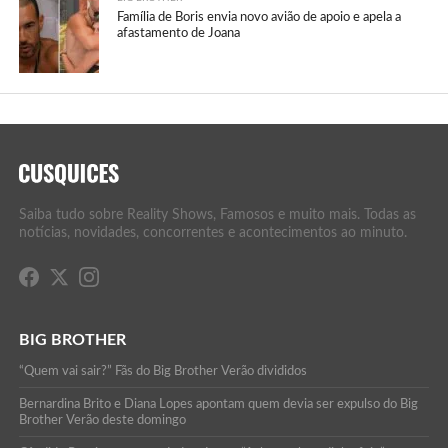
Família de Boris envia novo avião de apoio e apela a
afastamento de Joana
Saiba tudo sobre Reality Shows, Famosos e muito mais. Todas as
notícias, novidades, concorrentes e acontecimentos ao minuto.
BIG BROTHER
“Quem vai sair?” Fãs do Big Brother Verão divididos
Bernardina Brito e Diana Lopes apontam quem devia ser expulso do Big
Brother Verão deste domingo