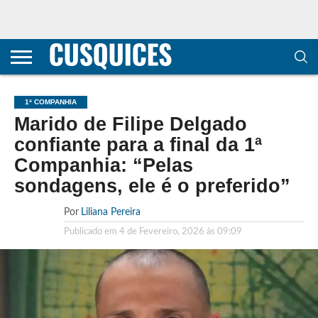
CONTACTOS
HOME
POLÍTICA DE
SOBRE
TERMOS E
TRANSPARÊNCIA
PRIVACIDADE
NÓS
CONDIÇÕES
E
E COOKIES
METODOLOGIA
1ª COMPANHIA
Marido de Filipe Delgado
confiante para a final da 1ª
Companhia: “Pelas
sondagens, ele é o preferido”
Por
Liliana Pereira
Publicado em
4 de Fevereiro, 2026 às 09:09