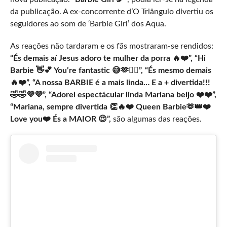
da publicação. A ex-concorrente d’O Triângulo divertiu os
seguidores ao som de ‘Barbie Girl’ dos Aqua.
As reações não tardaram e os fãs mostraram-se rendidos:
“És demais aí Jesus adoro te mulher da porra 🔥❤️”, “Hi
Barbie 👋💕 You’re fantastic 😅🫶👱‍♀️”, “És mesmo demais
🔥❤️”, “A nossa BARBIE é a mais linda… E a + divertida!!!
🤣🤣💜💜”, “Adorei espectácular linda Mariana beijo ❤️❤️”,
“Mariana, sempre divertida 👏🔥❤️ Queen Barbie🫶👑❤️
Love you❤️ És a MAIOR 😍”,
são algumas das reações.