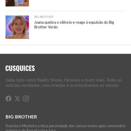
BIG BROTHER
Joana quebra o silêncio e reage à expulsão do Big
Brother Verão
Saiba tudo sobre Reality Shows, Famosos e muito mais. Todas as
notícias, novidades, concorrentes e acontecimentos ao minuto.
BIG BROTHER
Francisco Monteiro critica passividade dos concorrentes após comentário
polémico de Raquel sobre Sara