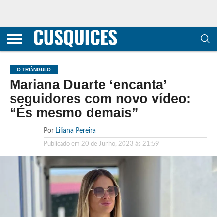
CONTACTOS
HOME
POLÍTICA DE
SOBRE
TERMOS E
TRANSPARÊNCIA
PRIVACIDADE
NÓS
CONDIÇÕES
E
E COOKIES
METODOLOGIA
O TRIÂNGULO
Mariana Duarte ‘encanta’
seguidores com novo vídeo:
“És mesmo demais”
Por
Liliana Pereira
Publicado em
20 de Junho, 2023 às 21:59