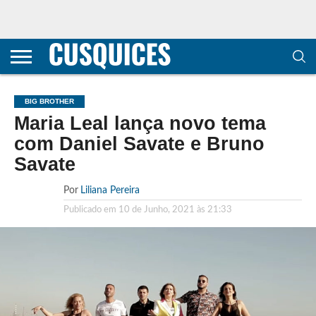
CONTACTOS
HOME
POLÍTICA DE
SOBRE
TERMOS E
TRANSPARÊNCIA
PRIVACIDADE
NÓS
CONDIÇÕES
E
E COOKIES
METODOLOGIA
BIG BROTHER
Maria Leal lança novo tema
com Daniel Savate e Bruno
Savate
Por
Liliana Pereira
Publicado em
10 de Junho, 2021 às 21:33