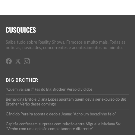
Saiba tudo sobre Reality Shows, Famosos e muito mais. Todas as
notícias, novidades, concorrentes e acontecimentos ao minuto.
BIG BROTHER
“Quem vai sair?” Fãs do Big Brother Verão divididos
Bernardina Brito e Diana Lopes apontam quem devia ser expulso do Big
Brother Verão deste domingo
Cândido Pereira aponta o dedo a Joana: “Acho um bocadinho feio”
Capitãs confessam surpresa com relação entre Miguel e Mariana Sá:
“Venho com uma opinião completamente diferente”