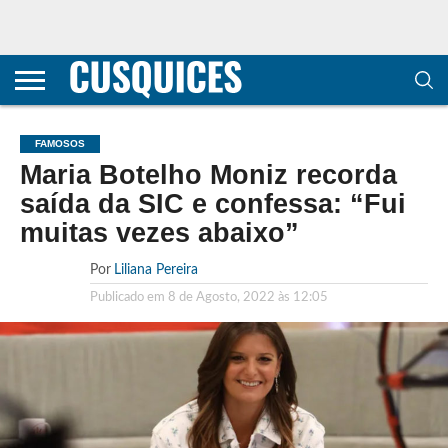
CONTACTOS
HOME
POLÍTICA DE
SOBRE
TERMOS E
TRANSPARÊNCIA
PRIVACIDADE
NÓS
CONDIÇÕES
E
E COOKIES
METODOLOGIA
FAMOSOS
Maria Botelho Moniz recorda
saída da SIC e confessa: “Fui
muitas vezes abaixo”
Por
Liliana Pereira
Publicado em
8 de Agosto, 2022 às 12:05