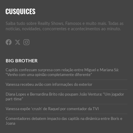
Saiba tudo sobre Reality Shows, Famosos e muito mais. Todas as
notícias, novidades, concorrentes e acontecimentos ao minuto.
BIG BROTHER
Capitãs confessam surpresa com relação entre Miguel e Mariana Sá:
“Venho com uma opinião completamente diferente”
Vanessa recebeu avião com informações do exterior
Diana Lopes e Bernardina Brito não poupam João Ventura: “Um jogador
part-time”
Vanessa expõe ‘crush’ de Raquel por comentador da TVI
Comentadores debatem impacto das capitãs na dinâmica entre Boris e
Joana