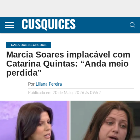
CONTACTOS
HOME
POLÍTICA DE
SOBRE
TERMOS E
TRANSPARÊNCIA
PRIVACIDADE
NÓS
CONDIÇÕES
E
E COOKIES
METODOLOGIA
CASA DOS SEGREDOS
Marcia Soares implacável com
Catarina Quintas: “Anda meio
perdida”
Por
Liliana Pereira
Publicado em
20 de Maio, 2026 às 09:52