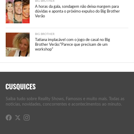
BIG BROTHER
A horas da gala, sondagem não deixa margem para
dúvidas e aponta o próximo expulso do Big Brother
Verão
BIG BROTHER
Tatiana implacável com o jogo de casal no Big
Brother Verão:”Parece que precisam de um
workshop”
Saiba tudo sobre Reality Shows, Famosos e muito mais. Todas as
notícias, novidades, concorrentes e acontecimentos ao minuto.