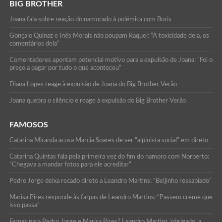
BIG BROTHER
Joana fala sobre reação do namorado à polémica com Boris
Gonçalo Quinaz e Inês Morais não poupam Raquel: “A toxicidade dela, os
comentários dela”
Comentadores apontam potencial motivo para a expulsão de Joana: “Foi o
preço a pagar por tudo o que aconteceu”
Diana Lopes reage à expulsão de Joana do Big Brother Verão
Joana quebra o silêncio e reage à expulsão do Big Brother Verão
FAMOSOS
Catarina Miranda acusa Marcia Soares de ser “alpinista social” em direto
Catarina Quintas fala pela primeira vez do fim do namoro com Norberto:
“Chegava a mandar fotos para ele acreditar”
Pedro Jorge deixa recado direto a Leandro Martins: “Beijinho ressabiado”
Marisa Pires responde às farpas de Leandro Martins: “Passem creme que
isso passa”
Farpas para Pedro Jorge e Marisa Pires? Leandro Martins ‘obrigado’ a