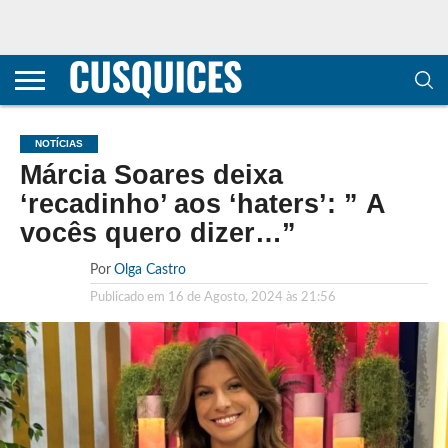
CONTACTOS
HOME
POLÍTICA DE
SOBRE
TERMOS E
TRANSPARÊNCIA
PRIVACIDADE
NÓS
CONDIÇÕES
E
E COOKIES
METODOLOGIA
NOTÍCIAS
Márcia Soares deixa
‘recadinho’ aos ‘haters’: ” A
vocês quero dizer…”
Por
Olga Castro
Publicado em
16 de Agosto, 2024 às 21:56