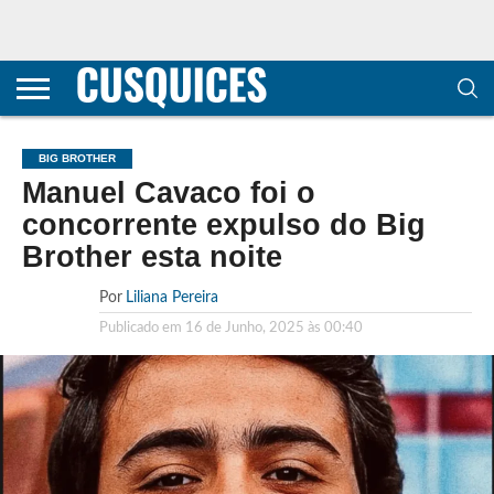
CONTACTOS
HOME
POLÍTICA DE
SOBRE
TERMOS E
TRANSPARÊNCIA
PRIVACIDADE
NÓS
CONDIÇÕES
E
E COOKIES
METODOLOGIA
BIG BROTHER
Manuel Cavaco foi o
concorrente expulso do Big
Brother esta noite
Por
Liliana Pereira
Publicado em
16 de Junho, 2025 às 00:40