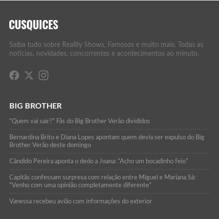
Saiba tudo sobre Reality Shows, Famosos e muito mais. Todas as
notícias, novidades, concorrentes e acontecimentos ao minuto.
BIG BROTHER
“Quem vai sair?” Fãs do Big Brother Verão divididos
Bernardina Brito e Diana Lopes apontam quem devia ser expulso do Big
Brother Verão deste domingo
Cândido Pereira aponta o dedo a Joana: “Acho um bocadinho feio”
Capitãs confessam surpresa com relação entre Miguel e Mariana Sá:
“Venho com uma opinião completamente diferente”
Vanessa recebeu avião com informações do exterior