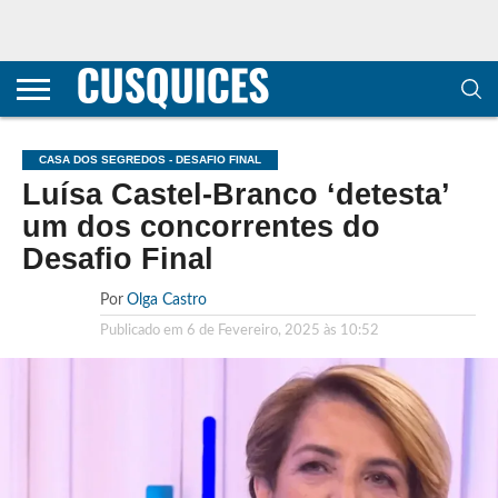
CONTACTOS
HOME
POLÍTICA DE
SOBRE
TERMOS E
TRANSPARÊNCIA
PRIVACIDADE
NÓS
CONDIÇÕES
E
E COOKIES
METODOLOGIA
CASA DOS SEGREDOS - DESAFIO FINAL
Luísa Castel-Branco ‘detesta’
um dos concorrentes do
Desafio Final
Por
Olga Castro
Publicado em
6 de Fevereiro, 2025 às 10:52