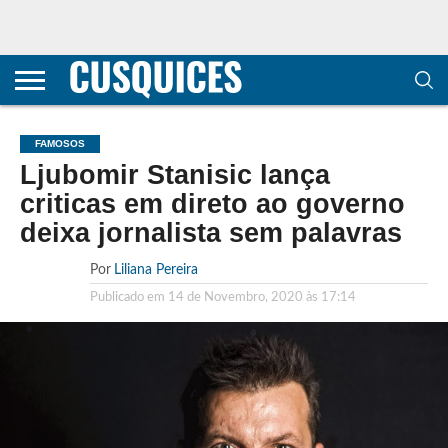
CONTACTOS
HOME
POLÍTICA DE
SOBRE
TERMOS E
TRANSPARÊNCIA
PRIVACIDADE
NÓS
CONDIÇÕES
E
E COOKIES
METODOLOGIA
FAMOSOS
Ljubomir Stanisic lança
criticas em direto ao governo
deixa jornalista sem palavras
Por
Liliana Pereira
Publicado em
14 de Novembro, 2020 às 17:14