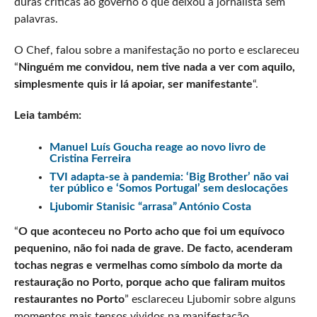
duras criticas ao governo o que deixou a jornalista sem
palavras.
O Chef, falou sobre a manifestação no porto e esclareceu
“
Ninguém me convidou, nem tive nada a ver com aquilo,
simplesmente quis ir lá apoiar, ser manifestante
“.
Leia também:
Manuel Luís Goucha reage ao novo livro de
Cristina Ferreira
TVI adapta-se à pandemia: ‘Big Brother’ não vai
ter público e ‘Somos Portugal’ sem deslocações
Ljubomir Stanisic “arrasa” António Costa
“
O que aconteceu no Porto acho que foi um equívoco
pequenino, não foi nada de grave. De facto, acenderam
tochas negras e vermelhas como símbolo da morte da
restauração no Porto, porque acho que faliram muitos
restaurantes no Porto
” esclareceu Ljubomir sobre alguns
momentos mais tensos vividos na manifestação.