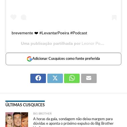
brevemente ❤️ #LevantarPoeira #Podcast
Uma publicação partilhada por
Leonor Poeiras
(@leopoe
Adicionar Cusquices como fonte preferida
ÚLTIMAS CUSQUICES
BIG BROTHER
A horas da gala, sondagem não deixa margem para
dúvidas e aponta o próximo expulso do Big Brother