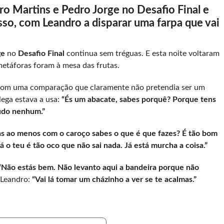
ro Martins e Pedro Jorge no Desafio Final e
sso, com Leandro a disparar uma farpa que vai
ge
no
Desafio Final
continua sem tréguas. E esta noite voltaram
metáforas foram à mesa das frutas.
 com uma comparação que claramente não pretendia ser um
lega estava a usa:
“És um abacate, sabes porquê? Porque tens
údo nenhum.”
s ao menos com o caroço sabes o que é que fazes? É tão bom
á o teu é tão oco que não sai nada. Já está murcha a coisa.”
“Não estás bem. Não levanto aqui a bandeira porque não
 Leandro:
“Vai lá tomar um cházinho a ver se te acalmas.”