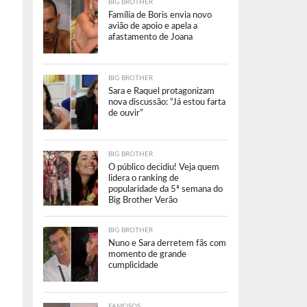
BIG BROTHER
Família de Boris envia novo
avião de apoio e apela a
afastamento de Joana
BIG BROTHER
Sara e Raquel protagonizam
nova discussão: “Já estou farta
de ouvir”
BIG BROTHER
O público decidiu! Veja quem
lidera o ranking de
popularidade da 5ª semana do
Big Brother Verão
BIG BROTHER
Nuno e Sara derretem fãs com
momento de grande
cumplicidade
FAMOSOS