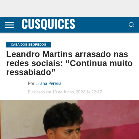
CONTACTOS
HOME
POLÍTICA DE
SOBRE
TERMOS E
TRANSPARÊNCIA
PRIVACIDADE
NÓS
CONDIÇÕES
E
E COOKIES
METODOLOGIA
CASA DOS SEGREDOS
Leandro Martins arrasado nas
redes sociais: “Continua muito
ressabiado”
Por
Liliana Pereira
Publicado em
13 de Junho, 2026 às 22:47