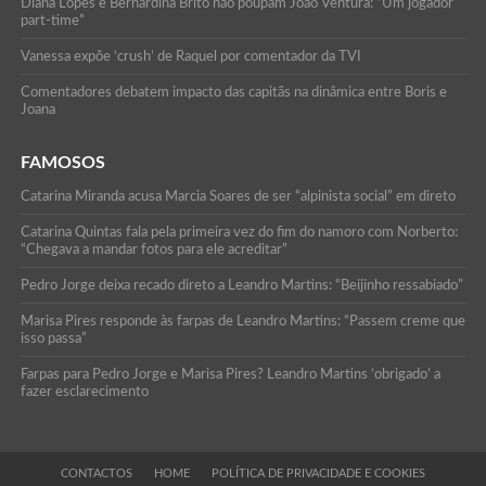
Diana Lopes e Bernardina Brito não poupam João Ventura: “Um jogador
part-time”
Vanessa expõe ‘crush’ de Raquel por comentador da TVI
Comentadores debatem impacto das capitãs na dinâmica entre Boris e
Joana
FAMOSOS
Catarina Miranda acusa Marcia Soares de ser “alpinista social” em direto
Catarina Quintas fala pela primeira vez do fim do namoro com Norberto:
“Chegava a mandar fotos para ele acreditar”
Pedro Jorge deixa recado direto a Leandro Martins: “Beijinho ressabiado”
Marisa Pires responde às farpas de Leandro Martins: “Passem creme que
isso passa”
Farpas para Pedro Jorge e Marisa Pires? Leandro Martins ‘obrigado’ a
fazer esclarecimento
CONTACTOS
HOME
POLÍTICA DE PRIVACIDADE E COOKIES