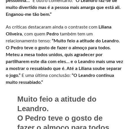
pessoinha…”
E outro comentário:
“O Leandro faz-se de
muito divertido mas é a pessoa mais amarga que está ali.
Enganou-me tão bem.”
As críticas destacaram ainda o contraste com
Liliana
Oliveira
, com quem
Pedro
também tem um
relacionamento tenso:
“Muito feio a atitude do Leandro.
O Pedro teve o gosto de fazer o almoço para todos.
Meteu a mesa todos unidos, quis agradecer por
partilharem este dia com eles… e o Leandro mais uma vez
a mostrar o ressabiado que é. Até a Liliana soube separar
o jogo.”
E uma última conclusão:
“O Leandro continua
muito ressabiado.”
Muito feio a atitude do
Leandro.
O Pedro teve o gosto de
fazer o almoço para todos.