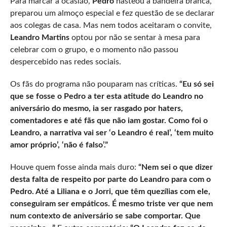
Para marcar a ocasião,
Pedro
hasteou a bandeira branca,
preparou um almoço especial e fez questão de se declarar
aos colegas de casa. Mas nem todos aceitaram o convite,
Leandro Martins
optou por não se sentar à mesa para
celebrar com o grupo, e o momento não passou
despercebido nas redes sociais.
Os fãs do programa não pouparam nas críticas.
“Eu só sei
que se fosse o Pedro a ter esta atitude do Leandro no
aniversário do mesmo, ia ser rasgado por haters,
comentadores e até fãs que não iam gostar. Como foi o
Leandro, a narrativa vai ser ‘o Leandro é real’, ‘tem muito
amor próprio’, ‘não é falso’.”
Houve quem fosse ainda mais duro:
“Nem sei o que dizer
desta falta de respeito por parte do Leandro para com o
Pedro. Até a Liliana e o Jorri, que têm quezílias com ele,
conseguiram ser empáticos. É mesmo triste ver que nem
num contexto de aniversário se sabe comportar. Que