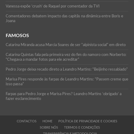
Vanessa expõe ‘crush’ de Raquel por comentador da TVI
Comentadores debatem impacto das capitãs na dinâmica entre Boris e
Joana
FAMOSOS
Catarina Miranda acusa Marcia Soares de ser “alpinista social” em direto
Catarina Quintas fala pela primeira vez do fim do namoro com Norberto:
“Chegava a mandar fotos para ele acreditar”
Pedro Jorge deixa recado direto a Leandro Martins: “Beijinho ressabiado”
Marisa Pires responde às farpas de Leandro Martins: “Passem creme que
isso passa”
Farpas para Pedro Jorge e Marisa Pires? Leandro Martins ‘obrigado’ a
fazer esclarecimento
CONTACTOS
HOME
POLÍTICA DE PRIVACIDADE E COOKIES
SOBRE NÓS
TERMOS E CONDIÇÕES
TRANSPARÊNCIA E METODOLOGIA