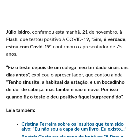
Júlio Isidro
, confirmou esta manhã, 21 de novembro, à
Flash,
que testou positivo à COVID-19,
“Sim, é verdade,
estou com Covid-19
” confirmou o apresentador de 75
anos.
“Fiz o teste depois de um colega meu ter dado sinais uns
dias antes”,
explicou o apresentador, que contou ainda
“
Tenho sinusite, a habitual da estação, e um bocadinho
de dor de cabeça, mas também não é novo. Por isso
quando fiz o teste e deu positivo fiquei surpreendido”.
Leia também:
Cristina Ferreira sobre os insultos que tem sido
alvo: “Eu não sou a capa de um livro. Eu existo…”
Beatriz Gosta revela sexo do bebé no “5 Para a