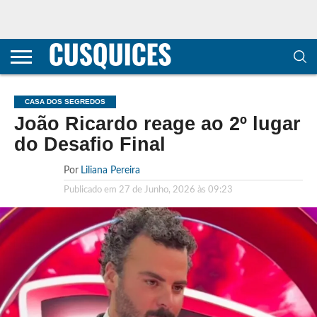
CONTACTOS
HOME
POLÍTICA DE
SOBRE
TERMOS E
TRANSPARÊNCIA
PRIVACIDADE
NÓS
CONDIÇÕES
E
E COOKIES
METODOLOGIA
CASA DOS SEGREDOS
João Ricardo reage ao 2º lugar
do Desafio Final
Por
Liliana Pereira
Publicado em
27 de Junho, 2026 às 09:23