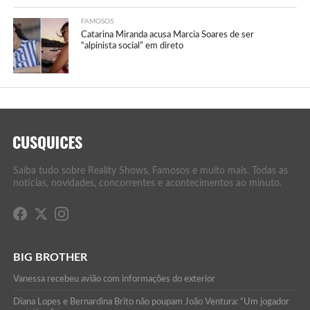
FAMOSOS
Catarina Miranda acusa Marcia Soares de ser
“alpinista social” em direto
Saiba tudo sobre Reality Shows, Famosos e muito mais. Todas as
notícias, novidades, concorrentes e acontecimentos ao minuto.
BIG BROTHER
Vanessa recebeu avião com informações do exterior
Diana Lopes e Bernardina Brito não poupam João Ventura: “Um jogador