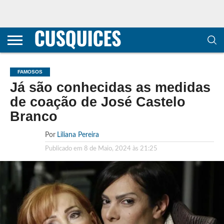
CONTACTOS
HOME
POLÍTICA DE
SOBRE
TERMOS E
TRANSPARÊNCIA
PRIVACIDADE
NÓS
CONDIÇÕES
E
E COOKIES
METODOLOGIA
FAMOSOS
Já são conhecidas as medidas
de coação de José Castelo
Branco
Por
Liliana Pereira
Publicado em
8 de Maio, 2024 às 21:25