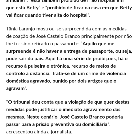
a mulher
“, “
está também proibido de ir ao hospital em
que está Betty
” e “
proibido de ficar na casa em que Betty
vai ficar quando tiver alta do hospital
“.
Tânia Laranjo mostrou-se surpreendida com as medidas
de coação de José Castelo Branco principalmente por não
lhe ter sido retirado o passaporte: “
Aquilo que me
surpreende é não haver a entrega de passaporte, ou seja,
pode sair do país. Aqui há uma série de proibições, há o
recurso à pulseira eletrónica, recurso de meios de
controlo à distância. Trata-se de um crime de violência
doméstica agravado, punido por dois artigos que o
agravam
“.
“
O tribunal deu conta que a violação de qualquer destas
medidas pode justificar o imediato agravamento das
mesmas. Neste cenário, José Castelo Branco poderia
passar para a prisão preventiva ou domiciliária
“,
acrescentou ainda a jornalista.