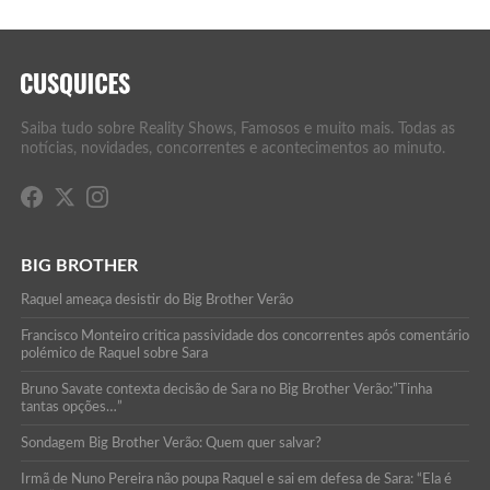
Saiba tudo sobre Reality Shows, Famosos e muito mais. Todas as
notícias, novidades, concorrentes e acontecimentos ao minuto.
BIG BROTHER
Raquel ameaça desistir do Big Brother Verão
Francisco Monteiro critica passividade dos concorrentes após comentário
polémico de Raquel sobre Sara
Bruno Savate contexta decisão de Sara no Big Brother Verão:”Tinha
tantas opções…”
Sondagem Big Brother Verão: Quem quer salvar?
Irmã de Nuno Pereira não poupa Raquel e sai em defesa de Sara: “Ela é