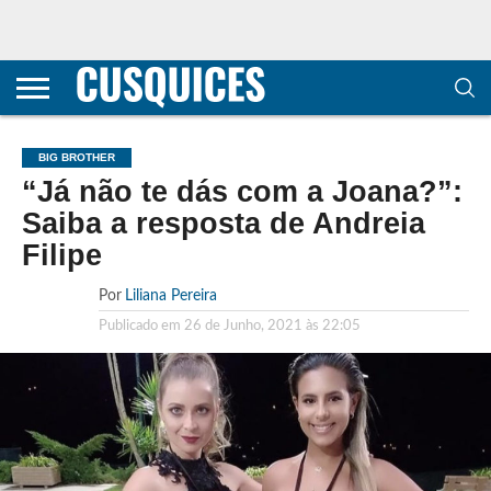
CONTACTOS
HOME
POLÍTICA DE
SOBRE
TERMOS E
TRANSPARÊNCIA
PRIVACIDADE
NÓS
CONDIÇÕES
E
E COOKIES
METODOLOGIA
BIG BROTHER
“Já não te dás com a Joana?”:
Saiba a resposta de Andreia
Filipe
Por
Liliana Pereira
Publicado em
26 de Junho, 2021 às 22:05