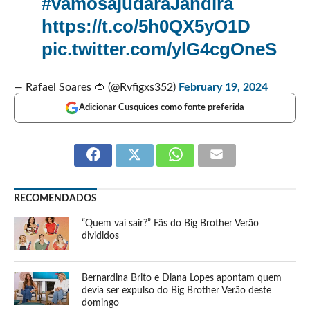
#vamosajudaraJandira
https://t.co/5h0QX5yO1D
pic.twitter.com/ylG4cgOneS
— Rafael Soares 🍅 (@Rvfigxs352)
February 19, 2024
Adicionar Cusquices como fonte preferida
RECOMENDADOS
“Quem vai sair?” Fãs do Big Brother Verão
divididos
Bernardina Brito e Diana Lopes apontam quem
devia ser expulso do Big Brother Verão deste
domingo