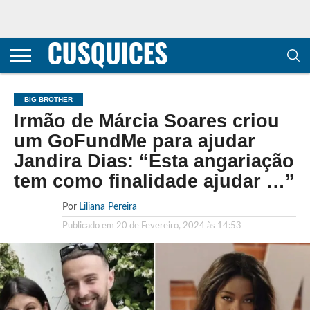
CONTACTOS
HOME
POLÍTICA DE
SOBRE
TERMOS E
TRANSPARÊNCIA
PRIVACIDADE
NÓS
CONDIÇÕES
E
E COOKIES
METODOLOGIA
BIG BROTHER
Irmão de Márcia Soares criou
um GoFundMe para ajudar
Jandira Dias: “Esta angariação
tem como finalidade ajudar …”
Por
Liliana Pereira
Publicado em
20 de Fevereiro, 2024 às 14:53