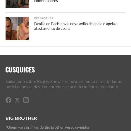
comentadores
BIG BROTHER
Família de Boris envia novo avião de apoio e apela a
afastamento de Joana
Saiba tudo sobre Reality Shows, Famosos e muito mais. Todas as
notícias, novidades, concorrentes e acontecimentos ao minuto.
BIG BROTHER
“Quem vai sair?” Fãs do Big Brother Verão divididos