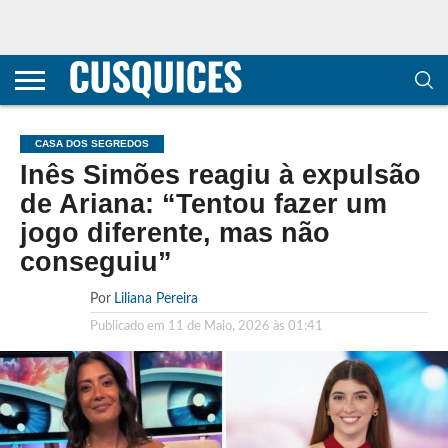
CONTACTOS
HOME
POLÍTICA DE
SOBRE
TERMOS E
TRANSPARÊNCIA
PRIVACIDADE
NÓS
CONDIÇÕES
E
E COOKIES
METODOLOGIA
CASA DOS SEGREDOS
Inês Simões reagiu à expulsão
de Ariana: “Tentou fazer um
jogo diferente, mas não
conseguiu”
Por
Liliana Pereira
Publicado em
11 de Maio, 2026 às 01:41