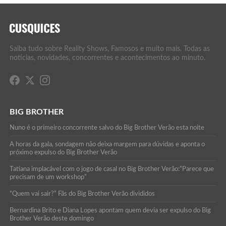
Saiba tudo sobre Reality Shows, Famosos e muito mais. Todas as
notícias, novidades, concorrentes e acontecimentos ao minuto.
BIG BROTHER
Nuno é o primeiro concorrente salvo do Big Brother Verão esta noite
A horas da gala, sondagem não deixa margem para dúvidas e aponta o
próximo expulso do Big Brother Verão
Tatiana implacável com o jogo de casal no Big Brother Verão:”Parece que
precisam de um workshop”
“Quem vai sair?” Fãs do Big Brother Verão divididos
Bernardina Brito e Diana Lopes apontam quem devia ser expulso do Big
Brother Verão deste domingo