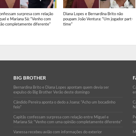
confessam surpresa com relação
Diana Lopes e Bernardina Brito não
guel e Mariana Sá: “Venho com
poupam João Ventura: “Um jogador part-
ião completamente diferente”
time”
BIG BROTHER
F
Bernardina Brito e Diana Lopes apontam quem devia ser
Ca
expulso do Big Brother Verão deste domingo
e
Cândido Pereira aponta o dedo a Joana: “Acho um bocadinho
C
feio”
N
Capitãs confessam surpresa com relação entre Miguel e
P
Mariana Sá: “Venho com uma opinião completamente diferente”
r
Vanessa recebeu avião com informações do exterior
M