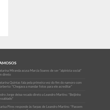
AMOSOS
tarina Miranda acusa Marcia Soares de ser “alpinista social”
m direto
atarina Quintas fala pela primeira vez do fim do namoro com
orberto: “Chegava a mandar fotos para ele acreditar”
edro Jorge deixa recado direto a Leandro Martins: “Beijinho
essabiado”
arisa Pires responde às farpas de Leandro Martins: “Passem