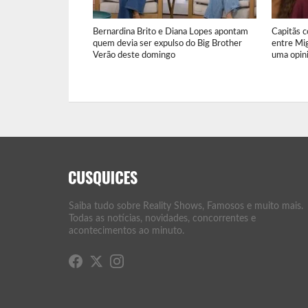
Bernardina Brito e Diana Lopes apontam
Capitãs 
quem devia ser expulso do Big Brother
entre Mi
Verão deste domingo
uma opin
Saiba tudo sobre Reality Shows, Famosos e muito mais.
Todas as notícias, novidades, concorrentes e
acontecimentos ao minuto.