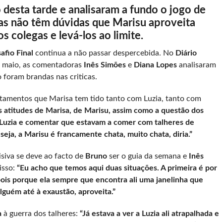
 desta tarde e analisaram a fundo o jogo de
s não têm dúvidas que Marisu aproveita
s colegas e levá-los ao limite.
afio Final
continua a não passar despercebida. No
Diário
e maio, as comentadoras
Inês Simões
e
Diana Lopes
analisaram
 foram brandas nas criticas.
amentos que Marisa tem tido tanto com Luzia, tanto com
as atitudes de Marisa, de Marisu, assim como a questão dos
a Luzia e comentar que estavam a comer com talheres de
eja, a Marisu é francamente chata, muito chata, diria.”
isiva se deve ao facto de
Bruno
ser o guia da semana e
Inês
isso:
“Eu acho que temos aqui duas situações. A primeira é por
is porque ela sempre que encontra ali uma janelinha que
lguém até à exaustão, aproveita.”
a
à guerra dos talheres:
“Já estava a ver a Luzia ali atrapalhada e