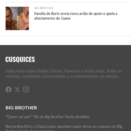
BIG BROTHER
Família de Boris envia novo avião de apoio e apela a
afastamento de Joana
Saiba tudo sobre Reality Shows, Famosos e muito mais. Todas as
notícias, novidades, concorrentes e acontecimentos ao minuto.
BIG BROTHER
“Quem vai sair?” Fãs do Big Brother Verão divididos
Bernardina Brito e Diana Lopes apontam quem devia ser expulso do Big