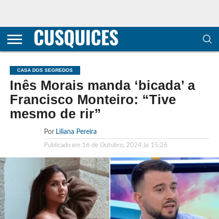
CONTACTOS
HOME
POLÍTICA DE
SOBRE
TERMOS E
TRANSPARÊNCIA
PRIVACIDADE
NÓS
CONDIÇÕES
E
E COOKIES
METODOLOGIA
CASA DOS SEGREDOS
Inês Morais manda ‘bicada’ a
Francisco Monteiro: “Tive
mesmo de rir”
Por
Liliana Pereira
Publicado em
16 de Outubro, 2024 às 15:26