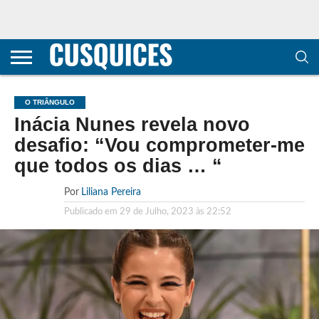
CONTACTOS
HOME
POLÍTICA DE
SOBRE
TERMOS E
TRANSPARÊNCIA
PRIVACIDADE
NÓS
CONDIÇÕES
E
E COOKIES
METODOLOGIA
O TRIÂNGULO
Inácia Nunes revela novo
desafio: “Vou comprometer-me
que todos os dias … “
Por
Liliana Pereira
Publicado em
29 de Julho, 2023 às 22:52