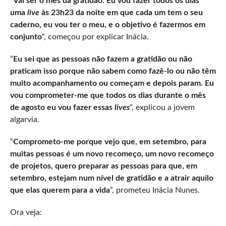
“
Vai ser o mês da gratidão. Eu vou fazer todos os dias
uma
live
às 23h23 da noite em que cada um tem o seu
caderno, eu vou ter o meu, e o objetivo é fazermos em
conjunto
“, começou por explicar Inácia.
“
Eu sei que as pessoas não fazem a gratidão ou não
praticam isso porque não sabem como fazê-lo ou não têm
muito acompanhamento ou começam e depois param. Eu
vou comprometer-me que todos os dias durante o mês
de agosto eu vou fazer essas
lives
“, explicou a jovem
algarvia.
“
Comprometo-me porque vejo que, em setembro, para
muitas pessoas é um novo recomeço, um novo recomeço
de projetos, quero preparar as pessoas para que, em
setembro, estejam num nível de gratidão e a atrair aquilo
que elas querem para a vida
“, prometeu Inácia Nunes.
Ora veja: