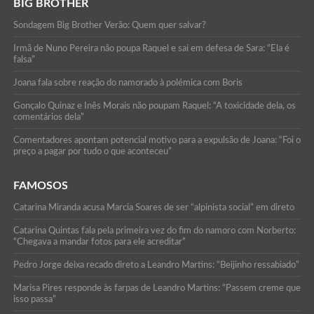
BIG BROTHER
Sondagem Big Brother Verão: Quem quer salvar?
Irmã de Nuno Pereira não poupa Raquel e sai em defesa de Sara: “Ela é
falsa”
Joana fala sobre reação do namorado à polémica com Boris
Gonçalo Quinaz e Inês Morais não poupam Raquel: “A toxicidade dela, os
comentários dela”
Comentadores apontam potencial motivo para a expulsão de Joana: “Foi o
preço a pagar por tudo o que aconteceu”
FAMOSOS
Catarina Miranda acusa Marcia Soares de ser “alpinista social” em direto
Catarina Quintas fala pela primeira vez do fim do namoro com Norberto:
“Chegava a mandar fotos para ele acreditar”
Pedro Jorge deixa recado direto a Leandro Martins: “Beijinho ressabiado”
Marisa Pires responde às farpas de Leandro Martins: “Passem creme que
isso passa”