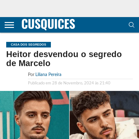
CONTACTOS
HOME
POLÍTICA DE
SOBRE
TERMOS E
TRANSPARÊNCIA
PRIVACIDADE
NÓS
CONDIÇÕES
E
E COOKIES
METODOLOGIA
CASA DOS SEGREDOS
Heitor desvendou o segredo
de Marcelo
Por
Liliana Pereira
Publicado em
28 de Novembro, 2024 às 21:40