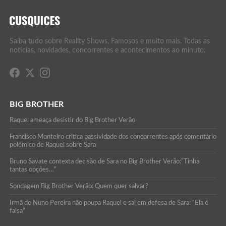
Saiba tudo sobre Reality Shows, Famosos e muito mais. Todas as
notícias, novidades, concorrentes e acontecimentos ao minuto.
BIG BROTHER
Raquel ameaça desistir do Big Brother Verão
Francisco Monteiro critica passividade dos concorrentes após comentário
polémico de Raquel sobre Sara
Bruno Savate contexta decisão de Sara no Big Brother Verão:”Tinha
tantas opções…”
Sondagem Big Brother Verão: Quem quer salvar?
Irmã de Nuno Pereira não poupa Raquel e sai em defesa de Sara: “Ela é
falsa”