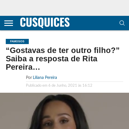
CONTACTOS
HOME
POLÍTICA DE
SOBRE
TERMOS E
TRANSPARÊNCIA
PRIVACIDADE
NÓS
CONDIÇÕES
E
E COOKIES
METODOLOGIA
FAMOSOS
“Gostavas de ter outro filho?”
Saiba a resposta de Rita
Pereira…
Por
Liliana Pereira
Publicado em
6 de Junho, 2021 às 16:12