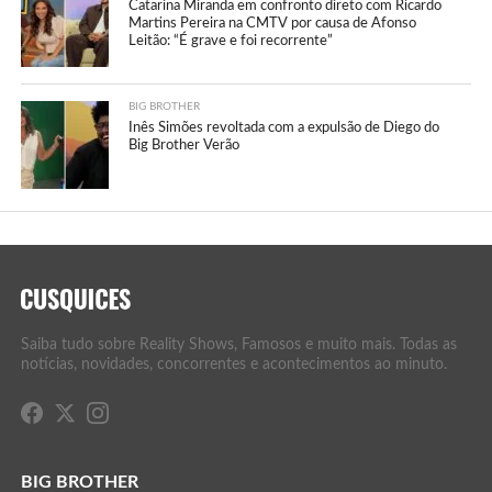
Catarina Miranda em confronto direto com Ricardo
Martins Pereira na CMTV por causa de Afonso
Leitão: “É grave e foi recorrente”
BIG BROTHER
Inês Simões revoltada com a expulsão de Diego do
Big Brother Verão
Saiba tudo sobre Reality Shows, Famosos e muito mais. Todas as
notícias, novidades, concorrentes e acontecimentos ao minuto.
BIG BROTHER