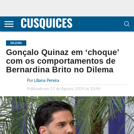
CONTACTOS
HOME
POLÍTICA DE
SOBRE
TERMOS E
TRANSPARÊNCIA
PRIVACIDADE
NÓS
CONDIÇÕES
E
E COOKIES
METODOLOGIA
DILEMA
Gonçalo Quinaz em ‘choque’
com os comportamentos de
Bernardina Brito no Dilema
Por
Liliana Pereira
Publicado em
27 de Agosto, 2024 às 10:44