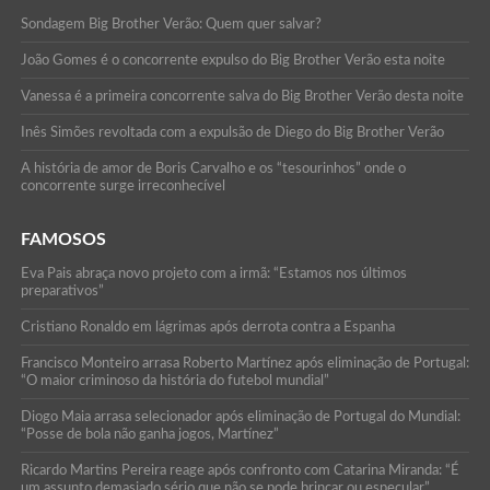
Sondagem Big Brother Verão: Quem quer salvar?
João Gomes é o concorrente expulso do Big Brother Verão esta noite
Vanessa é a primeira concorrente salva do Big Brother Verão desta noite
Inês Simões revoltada com a expulsão de Diego do Big Brother Verão
A história de amor de Boris Carvalho e os “tesourinhos” onde o
concorrente surge irreconhecível
FAMOSOS
Eva Pais abraça novo projeto com a irmã: “Estamos nos últimos
preparativos”
Cristiano Ronaldo em lágrimas após derrota contra a Espanha
Francisco Monteiro arrasa Roberto Martínez após eliminação de Portugal:
“O maior criminoso da história do futebol mundial”
Diogo Maia arrasa selecionador após eliminação de Portugal do Mundial:
“Posse de bola não ganha jogos, Martínez”
Ricardo Martins Pereira reage após confronto com Catarina Miranda: “É
um assunto demasiado sério que não se pode brincar ou especular”