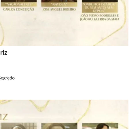
riz
Segredo