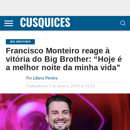
CONTACTOS
HOME
POLÍTICA DE
SOBRE
TERMOS E
TRANSPARÊNCIA
PRIVACIDADE
NÓS
CONDIÇÕES
E
E COOKIES
METODOLOGIA
BIG BROTHER
Francisco Monteiro reage à
vitória do Big Brother: “Hoje é
a melhor noite da minha vida”
Por
Liliana Pereira
Publicado em
1 de Janeiro, 2024 às 01:25