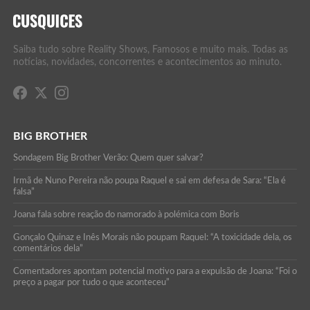
Saiba tudo sobre Reality Shows, Famosos e muito mais. Todas as
notícias, novidades, concorrentes e acontecimentos ao minuto.
BIG BROTHER
Sondagem Big Brother Verão: Quem quer salvar?
Irmã de Nuno Pereira não poupa Raquel e sai em defesa de Sara: “Ela é
falsa”
Joana fala sobre reação do namorado à polémica com Boris
Gonçalo Quinaz e Inês Morais não poupam Raquel: “A toxicidade dela, os
comentários dela”
Comentadores apontam potencial motivo para a expulsão de Joana: “Foi o
preço a pagar por tudo o que aconteceu”