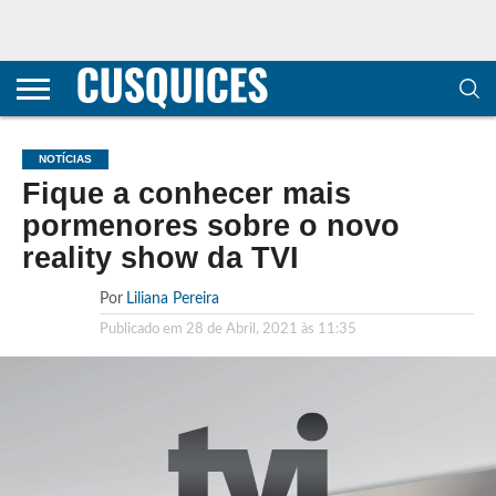
CONTACTOS
HOME
POLÍTICA DE
SOBRE
TERMOS E
TRANSPARÊNCIA
PRIVACIDADE
NÓS
CONDIÇÕES
E
E COOKIES
METODOLOGIA
NOTÍCIAS
Fique a conhecer mais
pormenores sobre o novo
reality show da TVI
Por
Liliana Pereira
Publicado em
28 de Abril, 2021 às 11:35