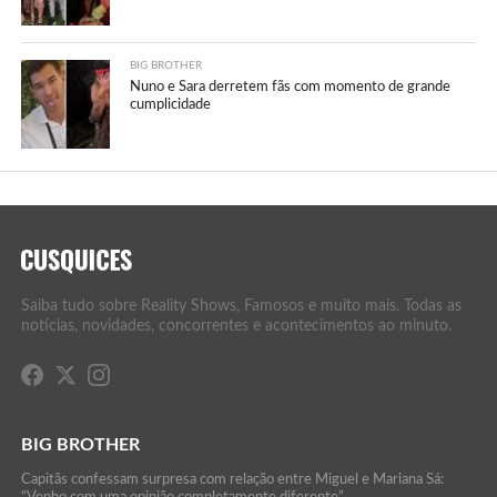
BIG BROTHER
Nuno e Sara derretem fãs com momento de grande
cumplicidade
Saiba tudo sobre Reality Shows, Famosos e muito mais. Todas as
notícias, novidades, concorrentes e acontecimentos ao minuto.
BIG BROTHER
Capitãs confessam surpresa com relação entre Miguel e Mariana Sá:
“Venho com uma opinião completamente diferente”