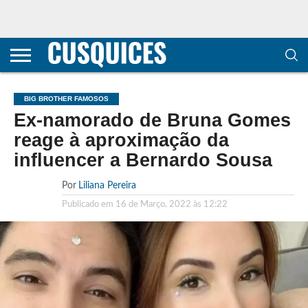
CONTACTOS
HOME
POLÍTICA DE
SOBRE
TERMOS E
TRANSPARÊNCIA
PRIVACIDADE
NÓS
CONDIÇÕES
E
E COOKIES
METODOLOGIA
BIG BROTHER FAMOSOS
Ex-namorado de Bruna Gomes
reage à aproximação da
influencer a Bernardo Sousa
Por
Liliana Pereira
Publicado em
16 de Março, 2022 às 12:22