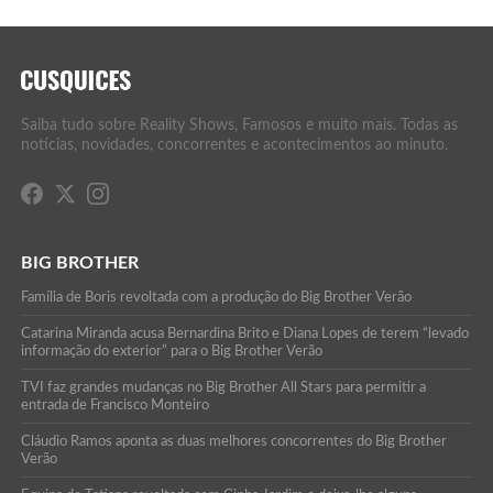
Saiba tudo sobre Reality Shows, Famosos e muito mais. Todas as
notícias, novidades, concorrentes e acontecimentos ao minuto.
BIG BROTHER
Família de Boris revoltada com a produção do Big Brother Verão
Catarina Miranda acusa Bernardina Brito e Diana Lopes de terem “levado
informação do exterior” para o Big Brother Verão
TVI faz grandes mudanças no Big Brother All Stars para permitir a
entrada de Francisco Monteiro
Cláudio Ramos aponta as duas melhores concorrentes do Big Brother
Verão