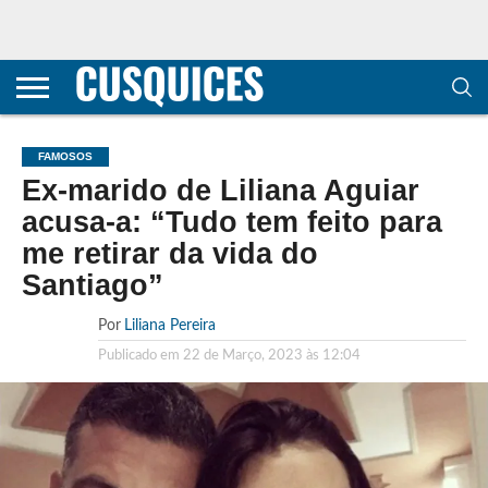
CONTACTOS
HOME
POLÍTICA DE
SOBRE
TERMOS E
TRANSPARÊNCIA
PRIVACIDADE
NÓS
CONDIÇÕES
E
E COOKIES
METODOLOGIA
FAMOSOS
Ex-marido de Liliana Aguiar
acusa-a: “Tudo tem feito para
me retirar da vida do
Santiago”
Por
Liliana Pereira
Publicado em
22 de Março, 2023 às 12:04