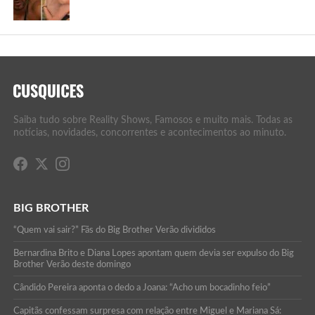
Saiba tudo sobre Reality Shows, Famosos e muito mais. Todas as
notícias, novidades, concorrentes e acontecimentos ao minuto.
BIG BROTHER
“Quem vai sair?” Fãs do Big Brother Verão divididos
Bernardina Brito e Diana Lopes apontam quem devia ser expulso do Big
Brother Verão deste domingo
Cândido Pereira aponta o dedo a Joana: “Acho um bocadinho feio”
Capitãs confessam surpresa com relação entre Miguel e Mariana Sá: