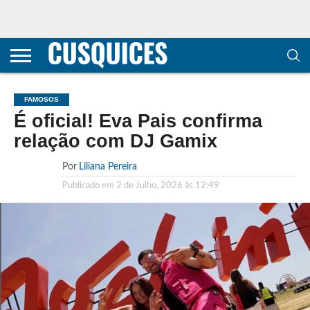
CONTACTOS
HOME
POLÍTICA DE
SOBRE
TERMOS E
TRANSPARÊNCIA
PRIVACIDADE
NÓS
CONDIÇÕES
E
E COOKIES
METODOLOGIA
FAMOSOS
É oficial! Eva Pais confirma
relação com DJ Gamix
Por
Liliana Pereira
Publicado em
2 de Julho, 2026 às 12:49