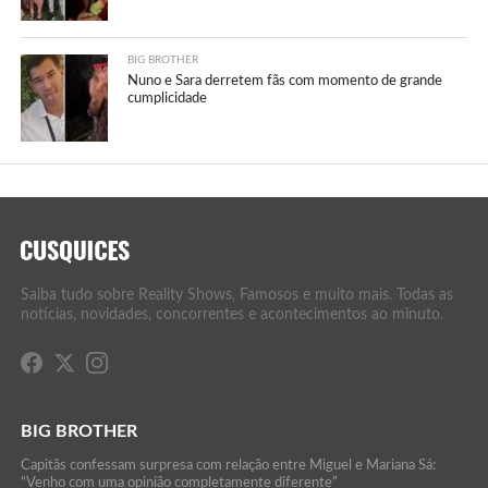
BIG BROTHER
Nuno e Sara derretem fãs com momento de grande
cumplicidade
Saiba tudo sobre Reality Shows, Famosos e muito mais. Todas as
notícias, novidades, concorrentes e acontecimentos ao minuto.
BIG BROTHER
Capitãs confessam surpresa com relação entre Miguel e Mariana Sá:
“Venho com uma opinião completamente diferente”