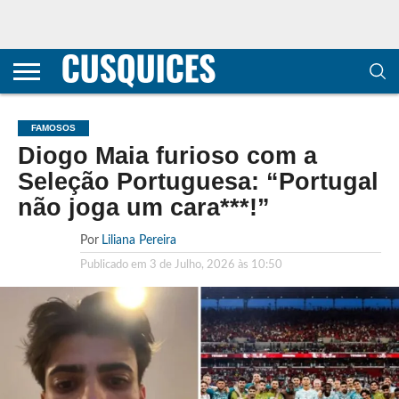
CONTACTOS
HOME
POLÍTICA DE
SOBRE
TERMOS E
TRANSPARÊNCIA
PRIVACIDADE
NÓS
CONDIÇÕES
E
E COOKIES
METODOLOGIA
FAMOSOS
Diogo Maia furioso com a
Seleção Portuguesa: “Portugal
não joga um cara***!”
Por
Liliana Pereira
Publicado em
3 de Julho, 2026 às 10:50