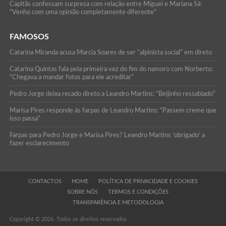
Capitãs confessam surpresa com relação entre Miguel e Mariana Sá:
“Venho com uma opinião completamente diferente”
FAMOSOS
Catarina Miranda acusa Marcia Soares de ser “alpinista social” em direto
Catarina Quintas fala pela primeira vez do fim do namoro com Norberto:
“Chegava a mandar fotos para ele acreditar”
Pedro Jorge deixa recado direto a Leandro Martins: “Beijinho ressabiado”
Marisa Pires responde às farpas de Leandro Martins: “Passem creme que
isso passa”
Farpas para Pedro Jorge e Marisa Pires? Leandro Martins ‘obrigado’ a
fazer esclarecimento
CONTACTOS
HOME
POLÍTICA DE PRIVACIDADE E COOKIES
SOBRE NÓS
TERMOS E CONDIÇÕES
TRANSPARÊNCIA E METODOLOGIA
Copyright © 2026. Todos os direitos reservados