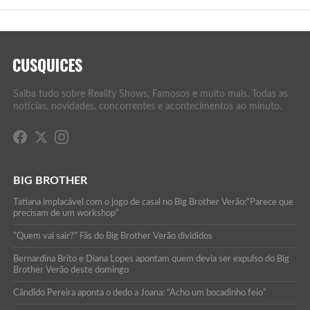
Saiba tudo sobre Reality Shows, Famosos e muito mais. Todas as
notícias, novidades, concorrentes e acontecimentos ao minuto.
BIG BROTHER
Tatiana implacável com o jogo de casal no Big Brother Verão:”Parece que
precisam de um workshop”
“Quem vai sair?” Fãs do Big Brother Verão divididos
Bernardina Brito e Diana Lopes apontam quem devia ser expulso do Big
Brother Verão deste domingo
Cândido Pereira aponta o dedo a Joana: “Acho um bocadinho feio”