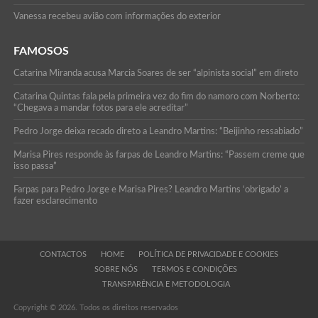
Vanessa recebeu avião com informações do exterior
FAMOSOS
Catarina Miranda acusa Marcia Soares de ser “alpinista social” em direto
Catarina Quintas fala pela primeira vez do fim do namoro com Norberto:
“Chegava a mandar fotos para ele acreditar”
Pedro Jorge deixa recado direto a Leandro Martins: “Beijinho ressabiado”
Marisa Pires responde às farpas de Leandro Martins: “Passem creme que
isso passa”
Farpas para Pedro Jorge e Marisa Pires? Leandro Martins ‘obrigado’ a
fazer esclarecimento
CONTACTOS
HOME
POLÍTICA DE PRIVACIDADE E COOKIES
SOBRE NÓS
TERMOS E CONDIÇÕES
TRANSPARÊNCIA E METODOLOGIA
Copyright © 2026. Todos os direitos reservados