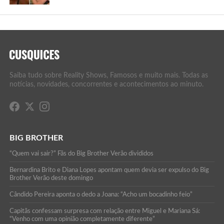
Saiba tudo sobre Reality Shows, Famosos e muito mais. Todas as
notícias, novidades, concorrentes e acontecimentos ao minuto.
BIG BROTHER
“Quem vai sair?” Fãs do Big Brother Verão divididos
Bernardina Brito e Diana Lopes apontam quem devia ser expulso do Big
Brother Verão deste domingo
Cândido Pereira aponta o dedo a Joana: “Acho um bocadinho feio”
Capitãs confessam surpresa com relação entre Miguel e Mariana Sá:
“Venho com uma opinião completamente diferente”