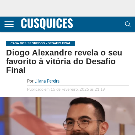
CONTACTOS
HOME
POLÍTICA DE
SOBRE
TERMOS E
TRANSPARÊNCIA
PRIVACIDADE
NÓS
CONDIÇÕES
E
E COOKIES
METODOLOGIA
CASA DOS SEGREDOS - DESAFIO FINAL
Diogo Alexandre revela o seu
favorito à vitória do Desafio
Final
Por
Liliana Pereira
Publicado em
15 de Fevereiro, 2025 às 21:19