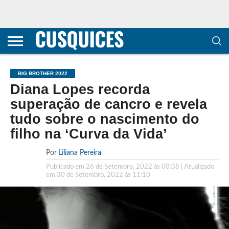
CONTACTOS
HOME
POLÍTICA DE
SOBRE
TERMOS E
TRANSPARÊNCIA
PRIVACIDADE
NÓS
CONDIÇÕES
E
E COOKIES
METODOLOGIA
BIG BROTHER 2022
Diana Lopes recorda
superação de cancro e revela
tudo sobre o nascimento do
filho na ‘Curva da Vida’
Por
Liliana Pereira
Publicado em
26 de Setembro, 2022 às 00:38
| Atualizado
em
30 de Setembro, 2022 às 11:10