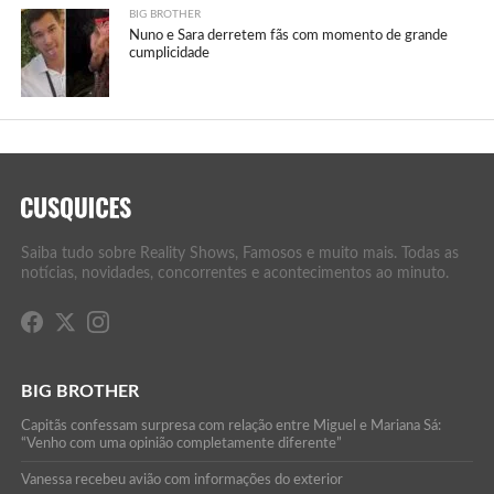
BIG BROTHER
Nuno e Sara derretem fãs com momento de grande
cumplicidade
Saiba tudo sobre Reality Shows, Famosos e muito mais. Todas as
notícias, novidades, concorrentes e acontecimentos ao minuto.
BIG BROTHER
Capitãs confessam surpresa com relação entre Miguel e Mariana Sá:
“Venho com uma opinião completamente diferente”
Vanessa recebeu avião com informações do exterior