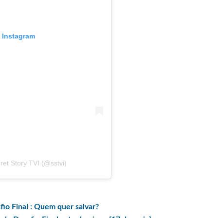
o Instagram
et Story TVI (@sstvi)
o Final : Quem quer salvar?