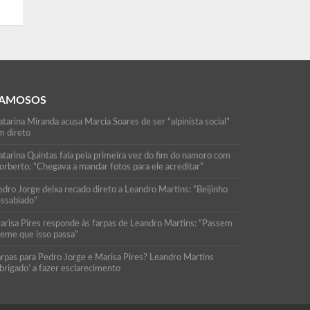
AMOSOS
tarina Miranda acusa Marcia Soares de ser “alpinista social”
m direto
atarina Quintas fala pela primeira vez do fim do namoro com
orberto: “Chegava a mandar fotos para ele acreditar”
edro Jorge deixa recado direto a Leandro Martins: “Beijinho
essabiado”
arisa Pires responde às farpas de Leandro Martins: “Passem
reme que isso passa”
arpas para Pedro Jorge e Marisa Pires? Leandro Martins
brigado’ a fazer esclarecimento