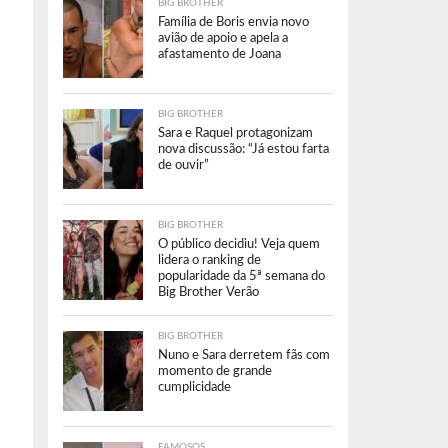
BIG BROTHER
Família de Boris envia novo
avião de apoio e apela a
afastamento de Joana
BIG BROTHER
Sara e Raquel protagonizam
nova discussão: “Já estou farta
de ouvir”
BIG BROTHER
O público decidiu! Veja quem
lidera o ranking de
popularidade da 5ª semana do
Big Brother Verão
BIG BROTHER
Nuno e Sara derretem fãs com
momento de grande
cumplicidade
FAMOSOS