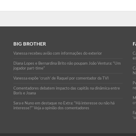
BIG BROTHER
F
Vanessa recebeu avião com informações do exterior
Ca
e
Diana Lopes e Bernardina Brito não poupam João Ventura: “Um
jogador part-time”
C
N
Vanessa expõe ‘crush’ de Raquel por comentador da TVI
P
r
Comentadores debatem impacto das capitãs na dinâmica entre
Boris e Joana
M
c
Sara e Nuno em destaque no Extra: “Há interesse ou não há
interesse?” Veja a opinião dos comentadores
F
‘o