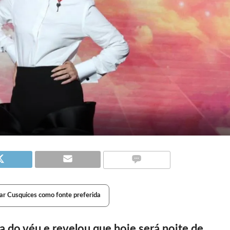
ar Cusquices como fonte preferida
a do véu e revelou que hoje será noite de