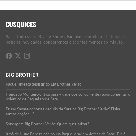
Saiba tudo sobre Reality Shows, Famosos e muito mais. Todas as
notícias, novidades, concorrentes e acontecimentos ao minuto.
BIG BROTHER
Raquel ameaça desistir do Big Brother Verão
Francisco Monteiro critica passividade dos concorrentes após comentário
polémico de Raquel sobre Sara
Bruno Savate contexta decisão de Sara no Big Brother Verão:”Tinha
tantas opções…”
Sondagem Big Brother Verão: Quem quer salvar?
Irmã de Nuno Pereira não poupa Raquel e sai em defesa de Sara: “Ela é