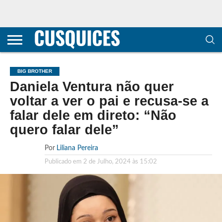
CONTACTOS
HOME
POLÍTICA DE
SOBRE
TERMOS E
TRANSPARÊNCIA
PRIVACIDADE
NÓS
CONDIÇÕES
E
E COOKIES
METODOLOGIA
BIG BROTHER
Daniela Ventura não quer
voltar a ver o pai e recusa-se a
falar dele em direto: “Não
quero falar dele”
Por
Liliana Pereira
Publicado em
2 de Julho, 2024 às 15:02