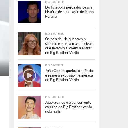
BIG BROTHER
Do futebol à perda dos pais: a
história de superação de Nuno
Pereira
BIG BROTHER
Os pais de Íris quebram o
silêncio e revelam os motivos
que levaram a jovem a entrar
no Big Brother Verão
BIG BROTHER
João Gomes quebra o silêncio
e reage à expulsão inesperada
do Big Brother Verão
BIG BROTHER
João Gomes é o concorrente
expulso do Big Brother Verão
esta noite