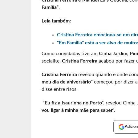
Cristina Ferreira e Manuel Luís Goucha
, co
Família”
.
Leia também:
Cristina Ferreira emociona-se em diret
“Em Família” está a ser alvo de muito
Como convidadas tiveram
Cinha Jardim, Pim
socialite,
Cristina Ferreira
acabou por fazer 
Cristina Ferreira
revelou quando e onde conce
meu dia de aniversário
” começou por dizer a
disse entre risos.
“
Eu fiz a Isaurinha no Porto
“, revelou Cinha
vou ligar à minha mãe para saber
“.
Adicion