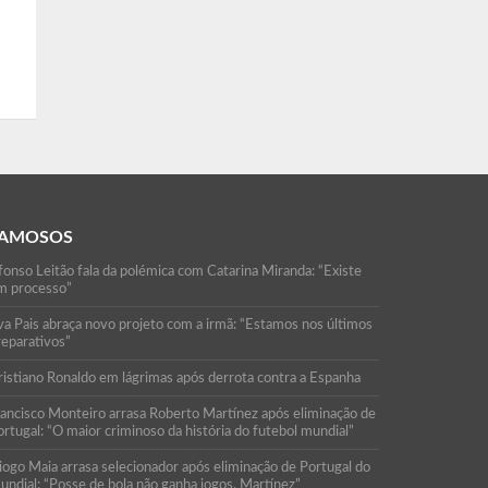
AMOSOS
fonso Leitão fala da polémica com Catarina Miranda: “Existe
m processo”
va Pais abraça novo projeto com a irmã: “Estamos nos últimos
reparativos”
ristiano Ronaldo em lágrimas após derrota contra a Espanha
rancisco Monteiro arrasa Roberto Martínez após eliminação de
rtugal: “O maior criminoso da história do futebol mundial”
iogo Maia arrasa selecionador após eliminação de Portugal do
undial: “Posse de bola não ganha jogos, Martínez”