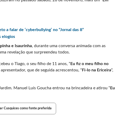
nduziram no passado sábado, 28 de novembro, mais um
“Em
o a falar de ‘cyberbullying’ no “Jornal das 8”
s elogios
pinha e Isaurinha
, durante uma conversa animada com as
uma revelação que surpreendeu todos.
beu o Tiago, o seu filho de 11 anos, “
Eu fiz o meu filho no
 apresentador, que de seguida acrescentou, “
Fi-lo na Ericeira
“,
 Jardim. Manuel Luís Goucha entrou na brincadeira e atirou “
Eu
ar Cusquices como fonte preferida