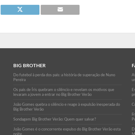
BIG BROTHER
F
Do futebol à perda dos pais: a história de superação de Nuno
A
Pereira
u
Os pais de Íris quebram o silêncio e revelam os motivos que
E
levaram a jovem a entrar no Big Brother Verão
p
João Gomes quebra o silêncio e reage à expulsão inesperada do
C
Big Brother Verão
F
Sondagem Big Brother Verão: Quem quer salvar?
Po
João Gomes é o concorrente expulso do Big Brother Verão esta
D
noite
M