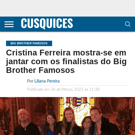
CONTACTOS
HOME
POLÍTICA DE
SOBRE
TERMOS E
TRANSPARÊNCIA
PRIVACIDADE
NÓS
CONDIÇÕES
E
E COOKIES
METODOLOGIA
BIG BROTHER FAMOSOS
Cristina Ferreira mostra-se em
jantar com os finalistas do Big
Brother Famosos
Por
Liliana Pereira
Publicado em
30 de Março, 2022 às 11:38