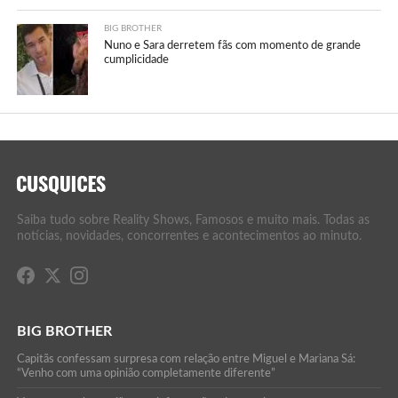
BIG BROTHER
Nuno e Sara derretem fãs com momento de grande
cumplicidade
Saiba tudo sobre Reality Shows, Famosos e muito mais. Todas as
notícias, novidades, concorrentes e acontecimentos ao minuto.
BIG BROTHER
Capitãs confessam surpresa com relação entre Miguel e Mariana Sá:
“Venho com uma opinião completamente diferente”