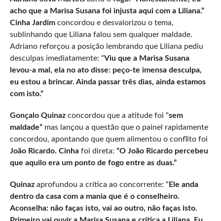
acho que a Marisa Susana foi injusta aqui com a Liliana.”
Cinha Jardim
concordou e desvalorizou o tema,
sublinhando que Liliana falou sem qualquer maldade.
Adriano reforçou a posição lembrando que Liliana pediu
desculpas imediatamente: “
Viu que a Marisa Susana
levou-a mal, ela no ato disse: peço-te imensa desculpa,
eu estou a brincar. Ainda passar três dias, ainda estamos
com isto.”
Gonçalo Quinaz
concordou que a atitude foi “
sem
maldade”
mas lançou a questão que o painel rapidamente
concordou, apontando que quem alimentou o conflito foi
João Ricardo. Cinha
foi direta:
“O João Ricardo percebeu
que aquilo era um ponto de fogo entre as duas.”
Quinaz
aprofundou a crítica ao concorrente: “
Ele anda
dentro da casa com a mania que é o conselheiro.
Aconselha: não faças isto, vai ao outro, não faças isto.
Primeiro vai ouvir a Marisa Susana e critica a Liliana. Eu