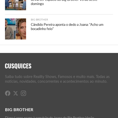
domingo
BIG BROTHER
Cândido Pereira aponta o dedo a Joana: “Acho um
bocadinho feio”
Saiba tudo sobre Reality Shows, Famosos e muito mais. Todas as
notícias, novidades, concorrentes e acontecimentos ao minuto.
BIG BROTHER
Diana Lopes reage à expulsão de Joana do Big Brother Verão