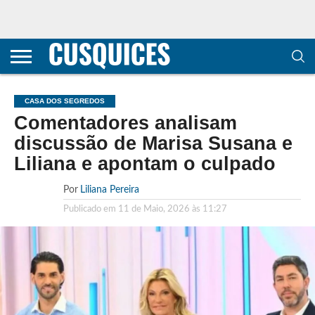
CONTACTOS
HOME
POLÍTICA DE
SOBRE
TERMOS E
TRANSPARÊNCIA
PRIVACIDADE
NÓS
CONDIÇÕES
E
E COOKIES
METODOLOGIA
CASA DOS SEGREDOS
Comentadores analisam
discussão de Marisa Susana e
Liliana e apontam o culpado
Por
Liliana Pereira
Publicado em
11 de Maio, 2026 às 11:27