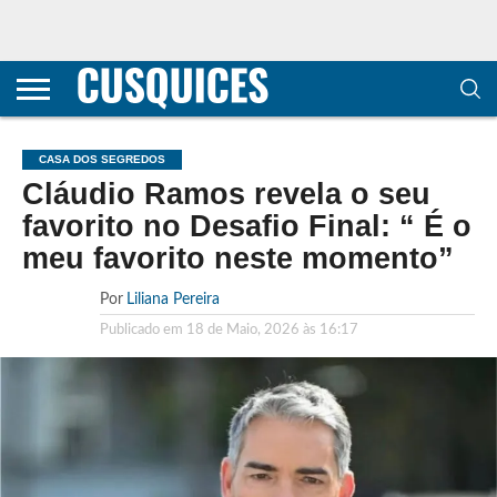
CONTACTOS
HOME
POLÍTICA DE
SOBRE
TERMOS E
TRANSPARÊNCIA
PRIVACIDADE
NÓS
CONDIÇÕES
E
E COOKIES
METODOLOGIA
CASA DOS SEGREDOS
Cláudio Ramos revela o seu
favorito no Desafio Final: “ É o
meu favorito neste momento”
Por
Liliana Pereira
Publicado em
18 de Maio, 2026 às 16:17