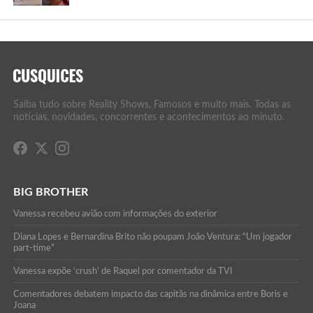
Saiba tudo sobre Reality Shows, Famosos e muito mais. Todas as
notícias, novidades, concorrentes e acontecimentos ao minuto.
BIG BROTHER
Vanessa recebeu avião com informações do exterior
Diana Lopes e Bernardina Brito não poupam João Ventura: “Um jogador
part-time”
Vanessa expõe ‘crush’ de Raquel por comentador da TVI
Comentadores debatem impacto das capitãs na dinâmica entre Boris e
Joana