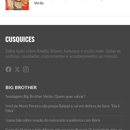
Verão
Saiba tudo sobre Reality Shows, Famosos e muito mais. Todas as
notícias, novidades, concorrentes e acontecimentos ao minuto.
BIG BROTHER
Sondagem Big Brother Verão: Quem quer salvar?
Irmã de Nuno Pereira não poupa Raquel e sai em defesa de Sara: “Ela é
falsa”
Joana fala sobre reação do namorado à polémica com Boris
Gonçalo Quinaz e Inês Morais não poupam Raquel: “A toxicidade dela, os