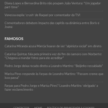
Diana Lopes e Bernardina Brito não poupam João Ventura: “Um jogador
part-time”
Vanessa expõe ‘crush’ de Raquel por comentador da TVI
Comentadores debatem impacto das capitãs na dinâmica entre Boris e
Joana
FAMOSOS
Catarina Miranda acusa Marcia Soares de ser “alpinista social” em direto
Catarina Quintas fala pela primeira vez do fim do namoro com Norberto:
“Chegava a mandar fotos para ele acreditar”
Pedro Jorge deixa recado direto a Leandro Martins: “Beijinho ressabiado”
Marisa Pires responde às farpas de Leandro Martins: “Passem creme que
isso passa”
Farpas para Pedro Jorge e Marisa Pires? Leandro Martins ‘obrigado’ a
fazer esclarecimento
CONTACTOS
HOME
POLÍTICA DE PRIVACIDADE E COOKIES