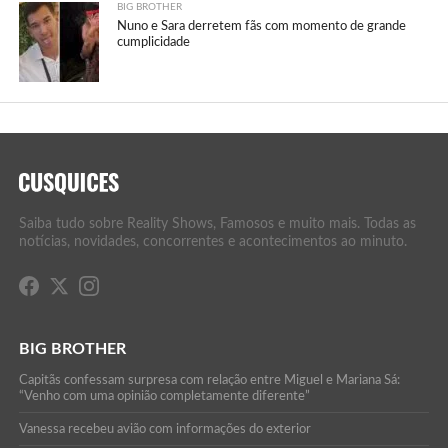
BIG BROTHER
Nuno e Sara derretem fãs com momento de grande
cumplicidade
Saiba tudo sobre Reality Shows, Famosos e muito mais. Todas as
notícias, novidades, concorrentes e acontecimentos ao minuto.
BIG BROTHER
Capitãs confessam surpresa com relação entre Miguel e Mariana Sá:
“Venho com uma opinião completamente diferente”
Vanessa recebeu avião com informações do exterior