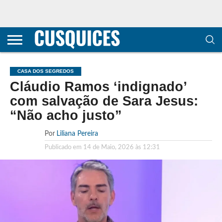
CONTACTOS
HOME
POLÍTICA DE
SOBRE
TERMOS E
TRANSPARÊNCIA
PRIVACIDADE
NÓS
CONDIÇÕES
E
E COOKIES
METODOLOGIA
CASA DOS SEGREDOS
Cláudio Ramos ‘indignado’
com salvação de Sara Jesus:
“Não acho justo”
Por
Liliana Pereira
Publicado em
14 de Maio, 2026 às 12:31