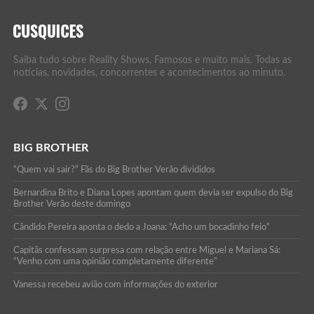
Saiba tudo sobre Reality Shows, Famosos e muito mais. Todas as
notícias, novidades, concorrentes e acontecimentos ao minuto.
BIG BROTHER
“Quem vai sair?” Fãs do Big Brother Verão divididos
Bernardina Brito e Diana Lopes apontam quem devia ser expulso do Big
Brother Verão deste domingo
Cândido Pereira aponta o dedo a Joana: “Acho um bocadinho feio”
Capitãs confessam surpresa com relação entre Miguel e Mariana Sá:
“Venho com uma opinião completamente diferente”
Vanessa recebeu avião com informações do exterior