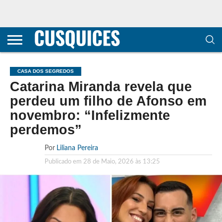
CONTACTOS
HOME
POLÍTICA DE
SOBRE
TERMOS E
TRANSPARÊNCIA
PRIVACIDADE
NÓS
CONDIÇÕES
E
E COOKIES
METODOLOGIA
CASA DOS SEGREDOS
Catarina Miranda revela que
perdeu um filho de Afonso em
novembro: “Infelizmente
perdemos”
Por
Liliana Pereira
Publicado em
28 de Maio, 2026 às 13:25