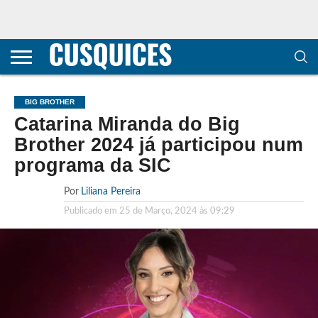
CONTACTOS
HOME
POLÍTICA DE
SOBRE
TERMOS E
TRANSPARÊNCIA
PRIVACIDADE
NÓS
CONDIÇÕES
E
E COOKIES
METODOLOGIA
BIG BROTHER
Catarina Miranda do Big
Brother 2024 já participou num
programa da SIC
Por
Liliana Pereira
Publicado em
25 de Março, 2024 às 09:29